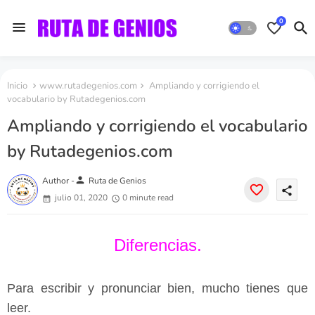
0
Inicio
www.rutadegenios.com
Ampliando y corrigiendo el
vocabulario by Rutadegenios.com
Ampliando y corrigiendo el vocabulario
by Rutadegenios.com
person
Author -
Ruta de Genios
share
julio 01, 2020
0 minute read
Diferencias.
Para escribir y pronunciar bien, mucho tienes que
leer.