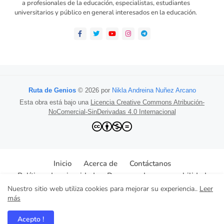
a profesionales de la educación, especialistas, estudiantes
universitarios y público en general interesados en la educación.
Ruta de Genios
© 2026 por
Nikla Andreina Nuñez Arcano
Esta obra está bajo una
Licencia Creative Commons Atribución-
NoComercial-SinDerivadas 4.0 Internacional
Inicio
Acerca de
Contáctanos
Políticas de privacidad
Descargo de responsabilidad
Nuestro sitio web utiliza cookies para mejorar su experiencia..
Leer
© Todos los derechos reservados
más
Desing: www.retoma.net
Acepto !