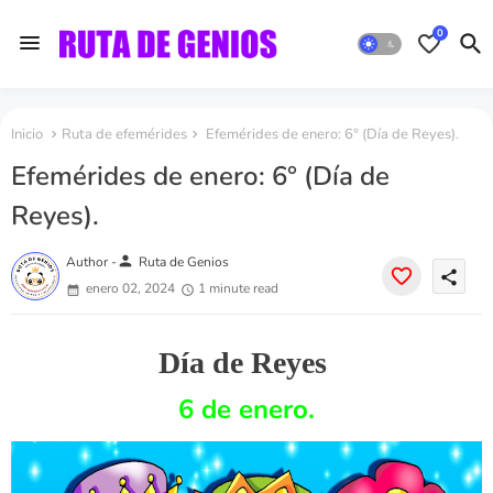
0
Inicio
Ruta de efemérides
Efemérides de enero: 6° (Día de Reyes).
Efemérides de enero: 6° (Día de
Reyes).
person
Author -
Ruta de Genios
share
enero 02, 2024
1 minute read
Día de Reyes
6 de enero.