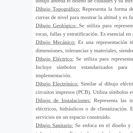
dibujo aborda el diseño de ciudades y su infr
Dibujo Topográfico:
Representa la forma del
curvas de nivel para mostrar la altitud y es 
Dibujo Geológico
:
Se utiliza para represen
rocas, fallas y estratificación. Es esencial e
Dibujo Mecánico:
Es una representación té
dimensiones, tolerancias y materiales, siendo
Dibujo Eléctrico:
Se utiliza para representa
Incluye símbolos estandarizados para 
implementación.
Dibujo Electrónico:
Similar al dibujo eléctr
circuitos impresos (PCB). Utiliza símbolos esp
Dibujo de Instalaciones:
Representa las in
eléctricos, hidráulicos o de climatización. 
servicios en un espacio construido.
Dibujo Sanitario:
Se enfoca en el diseño y r