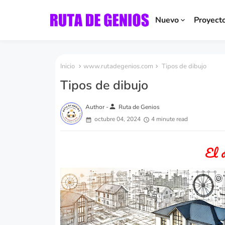
Nuevo
Proyect
Inicio
www.rutadegenios.com
Tipos de dibujo
Tipos de dibujo
person
Author -
Ruta de Genios
octubre 04, 2024
4 minute read
El d