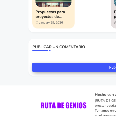
Propuestas para
P
proyectos de
p
ciencia (primaria):
c
January 29, 2026
La ciencia en mi
L
escuela.
PUBLICAR UN COMENTARIO
Pub
Hecho con 
(RUTA DE GEN
prestar ayuda
Tomamos en cu
en el proceso 