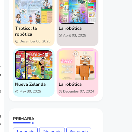
Tríptico: la
La robótica
robótica
April 03, 2025
December 06, 2025
e
n
Nueva Zelanda
La robótica
s
May 30, 2025
December 07, 2024
r
a
PRIMARIA
y
1er grado
2do grado
3er grado