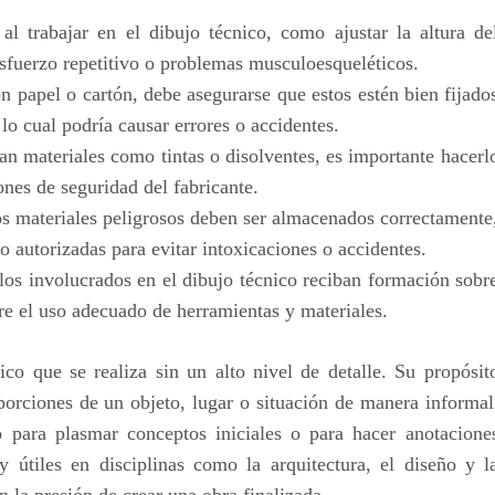
l trabajar en el dibujo técnico, como ajustar la altura de
r esfuerzo repetitivo o problemas musculoesqueléticos.
n papel o cartón, debe asegurarse que estos estén bien fijado
 lo cual podría causar errores o accidentes.
zan materiales como tintas o disolventes, es importante hacerl
ones de seguridad del fabricante.
s materiales peligrosos deben ser almacenados correctamente
o autorizadas para evitar intoxicaciones o accidentes.
los involucrados en el dibujo técnico reciban formación sobr
e el uso adecuado de herramientas y materiales.
co que se realiza sin un alto nivel de detalle. Su propósit
oporciones de un objeto, lugar o situación de manera informal
 para plasmar conceptos iniciales o para hacer anotacione
útiles en disciplinas como la arquitectura, el diseño y l
n la presión de crear una obra finalizada.