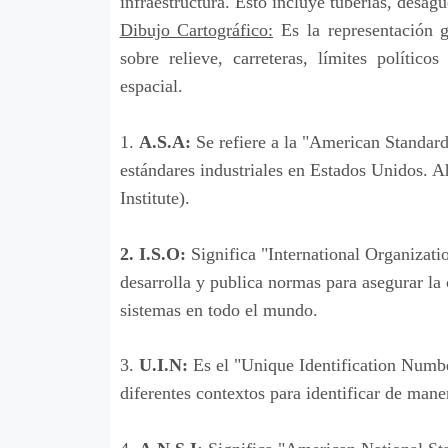
infraestructura. Esto incluye tuberías, desag
Dibujo Cartográfico:
Es la representación g
sobre relieve, carreteras, límites político
espacial.
1.
A.S.A:
Se refiere a la "American Standard
estándares industriales en Estados Unidos.
Institute).
2. I.S.O:
Significa "International Organizati
desarrolla y publica normas para asegurar la 
sistemas en todo el mundo.
3.
U.I.N:
Es el "Unique Identification Numbe
diferentes contextos para identificar de mane