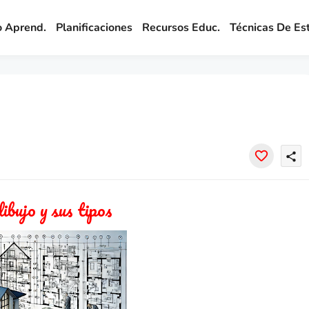
o Aprend.
Planificaciones
Recursos Educ.
Técnicas De Es
share
ibujo y sus tipos