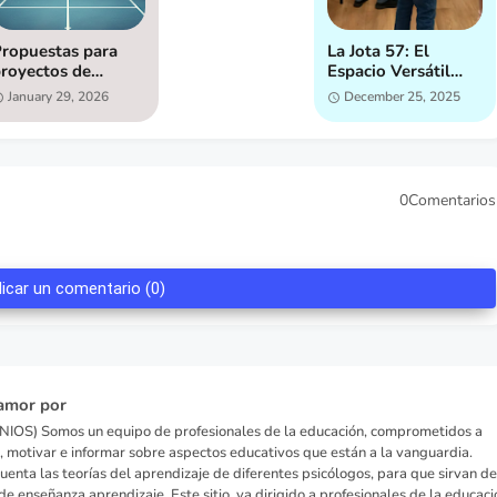
ropuestas para
La Jota 57: El
royectos de
Espacio Versátil
iencia (primaria):
que Tu Evento
January 29, 2026
December 25, 2025
a ciencia y el tenis.
Merece en el
Corazón de
Zaragoza
0Comentarios
licar un comentario (0)
amor por
IOS) Somos un equipo de profesionales de la educación, comprometidos a
, motivar e informar sobre aspectos educativos que están a la vanguardia.
enta las teorías del aprendizaje de diferentes psicólogos, para que sirvan de
de enseñanza aprendizaje. Este sitio, va dirigido a profesionales de la educaci