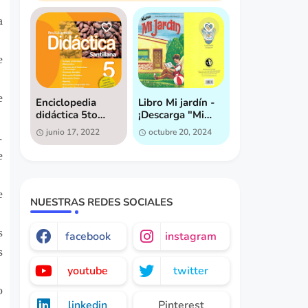
a
e
e
Enciclopedia
Libro Mi jardín -
didáctica 5to
¡Descarga "Mi
grado - Descarga
Jardín" ahora
junio 17, 2022
octubre 20, 2024
.
gratis
mismo [GRATIS]!
e
e
NUESTRAS REDES SOCIALES
s
facebook
instagram
s
youtube
twitter
o
linkedin
Pinterest