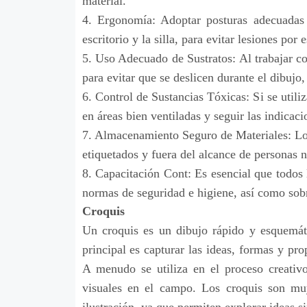
material.
4. Ergonomía: Adoptar posturas adecuadas a
escritorio y la silla, para evitar lesiones po
5. Uso Adecuado de Sustratos: Al trabajar co
para evitar que se deslicen durante el dibujo,
6. Control de Sustancias Tóxicas: Si se utili
en áreas bien ventiladas y seguir las indicaci
7. Almacenamiento Seguro de Materiales: Lo
etiquetados y fuera del alcance de personas n
8. Capacitación Cont: Es esencial que todos 
normas de seguridad e higiene, así como sobr
Croquis
Un croquis es un dibujo rápido y esquemáti
principal es capturar las ideas, formas y pr
A menudo se utiliza en el proceso creativo
visuales en el campo. Los croquis son muy 
ilustración, ya que permiten explorar ideas si