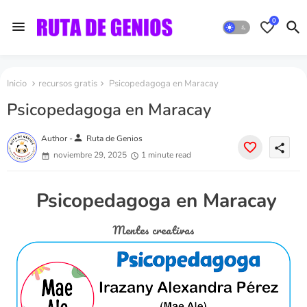
0
Inicio
recursos gratis
Psicopedagoga en Maracay
Psicopedagoga en Maracay
person
Author -
Ruta de Genios
share
noviembre 29, 2025
1 minute read
Psicopedagoga en Maracay
Mentes creativas