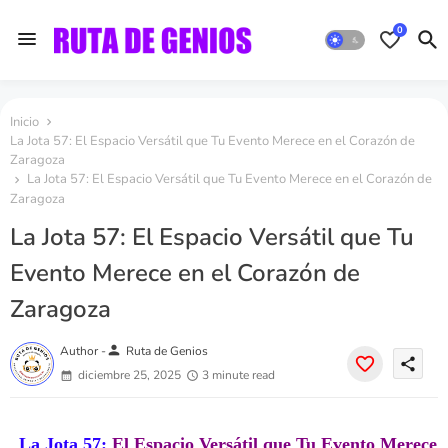
0
Inicio
La Jota 57: El Espacio Versátil que Tu Evento Merece en el Corazón de
Zaragoza
La Jota 57: El Espacio Versátil que Tu Evento Merece en el Corazón de
Zaragoza
La Jota 57: El Espacio Versátil que Tu
Evento Merece en el Corazón de
Zaragoza
person
Author -
Ruta de Genios
share
diciembre 25, 2025
3 minute read
La Jota 57:
El Espacio Versátil que Tu Evento Merece