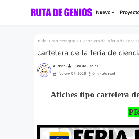
Nuevo
Proyect
Inicio
recursos gratis
cartelera de la feria de cienci
cartelera de la feria de cien
person
Author -
Ruta de Genios
febrero 07, 2026
0 minute read
Afiches tipo cartelera d
P