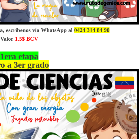
ca, escríbenos vía WhatsApp al
0424 314 84 90
Valor
1.5$ BCV
1era etapa
ro a 3er grado