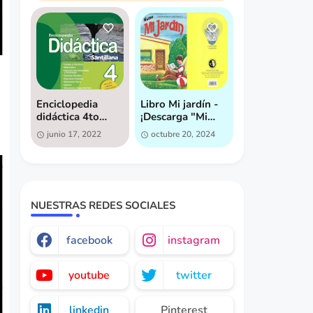
Enciclopedia
Libro Mi jardín -
didáctica 4to
¡Descarga "Mi
grado - Descarga
Jardín" ahora
junio 17, 2022
octubre 20, 2024
gratis
mismo [GRATIS]!
NUESTRAS REDES SOCIALES
facebook
instagram
youtube
twitter
linkedin
Pinterest