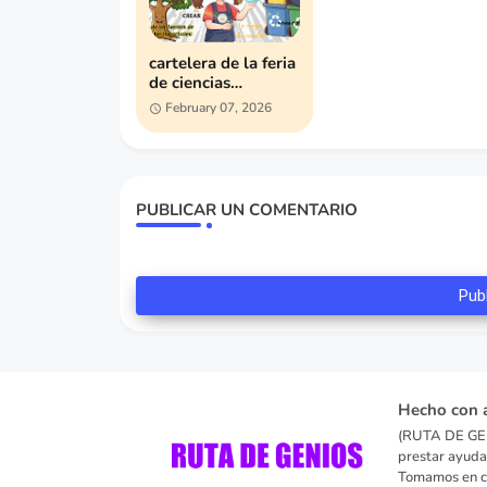
cartelera de la feria
de ciencias
Venezuela 2026
February 07, 2026
PUBLICAR UN COMENTARIO
Pub
Hecho con 
(RUTA DE GEN
prestar ayuda
Tomamos en cu