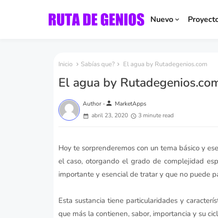
Nuevo
Proyect
Inicio
Sabías que?
El agua by Rutadegenios.com
El agua by Rutadegenios.co
person
Author -
MarketApps
abril 23, 2020
3 minute read
Hoy te sorprenderemos con un tema básico y esen
el caso, otorgando el grado de complejidad e
importante y esencial de tratar y que no puede p
Esta sustancia tiene particularidades y caracter
que más la contienen, sabor, importancia y su cicl