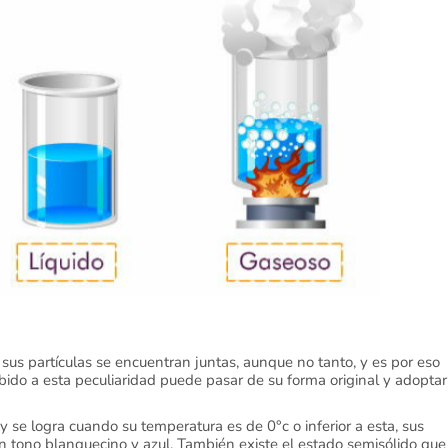
us partículas se encuentran juntas, aunque no tanto, y es por eso
ebido a esta peculiaridad puede pasar de su forma original y adoptar
se logra cuando su temperatura es de 0°c o inferior a esta, sus
 con tono blanquecino y azul. También existe el estado semisólido que