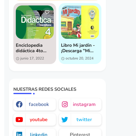
Enciclopedia
Libro Mi jardín -
didáctica 4to
¡Descarga "Mi
grado - Descarga
Jardín" ahora
junio 17, 2022
octubre 20, 2024
gratis
mismo [GRATIS]!
NUESTRAS REDES SOCIALES
facebook
instagram
youtube
twitter
linkedin
Pinterest