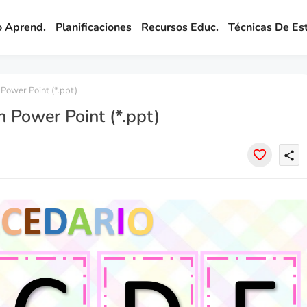
o Aprend.
Planificaciones
Recursos Educ.
Técnicas De Es
Power Point (*.ppt)
 Power Point (*.ppt)
share