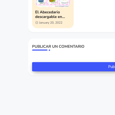
El Abecedario
descargable en
Power Point (*.ppt)
January 20, 2022
PUBLICAR UN COMENTARIO
Pub