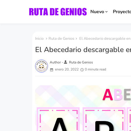
Nuevo
Proyect
Inicio
Ruta de Genios
El Abecedario descargable en 
El Abecedario descargable en
person
Author -
Ruta de Genios
enero 20, 2022
0 minute read