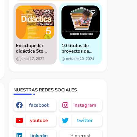
Enciclopedia
10 títulos de
didáctica 5to
proyectos de
grado - Descarga
aprendizaje de
junio 17, 2022
octubre 20, 2024
gratis
lectura y
escritura,
pensados para
fomentar la
creatividad y el
interés en la
NUESTRAS REDES SOCIALES
lectura by Ruta
de Genios
facebook
instagram
youtube
twitter
linkedin
Pinterest