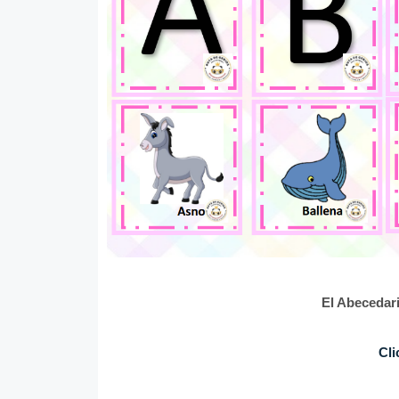
El Abecedar
Cli