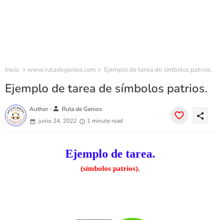
Inicio
www.rutadegenios.com
Ejemplo de tarea de símbolos patrios.
Ejemplo de tarea de símbolos patrios.
person
Author -
Ruta de Genios
share
junio 24, 2022
1 minute read
Ejemplo de tarea.
(símbolos patrios).