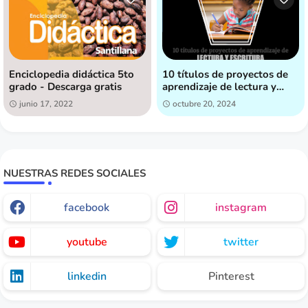
Enciclopedia didáctica 5to
10 títulos de proyectos de
grado - Descarga gratis
aprendizaje de lectura y
escritura, pensados para
junio 17, 2022
octubre 20, 2024
fomentar la creatividad y el
interés en la lectura by Ruta
de Genios
NUESTRAS REDES SOCIALES
facebook
instagram
youtube
twitter
linkedin
Pinterest