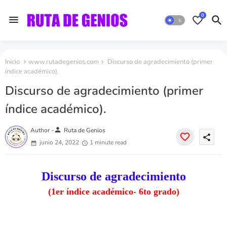
0
Inicio
www.rutadegenios.com
Discurso de agradecimiento (primer
índice académico).
Discurso de agradecimiento (primer
índice académico).
person
Author -
Ruta de Genios
share
junio 24, 2022
1 minute read
Discurso de agradecimiento
(1er índice académico- 6to grado)