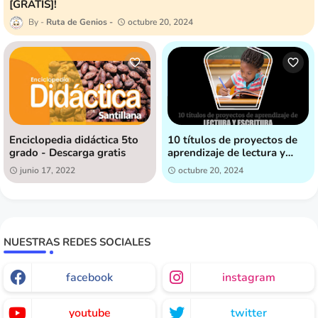
[GRATIS]!
Ruta de Genios
octubre 20, 2024
Enciclopedia didáctica 5to
10 títulos de proyectos de
grado - Descarga gratis
aprendizaje de lectura y
escritura, pensados para
junio 17, 2022
octubre 20, 2024
fomentar la creatividad y el
interés en la lectura by Ruta
de Genios
NUESTRAS REDES SOCIALES
facebook
instagram
youtube
twitter