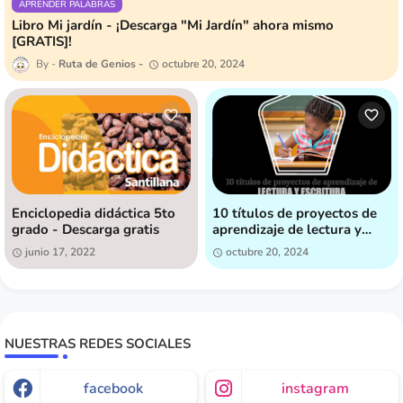
APRENDER PALABRAS
Libro Mi jardín - ¡Descarga "Mi Jardín" ahora mismo
[GRATIS]!
Ruta de Genios
octubre 20, 2024
Enciclopedia didáctica 5to
10 títulos de proyectos de
grado - Descarga gratis
aprendizaje de lectura y
escritura, pensados para
junio 17, 2022
octubre 20, 2024
fomentar la creatividad y el
interés en la lectura by Ruta
de Genios
NUESTRAS REDES SOCIALES
facebook
instagram