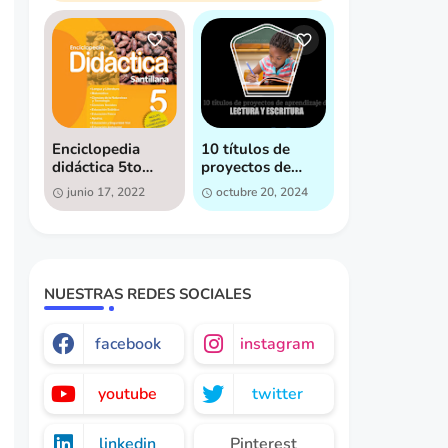
Enciclopedia
10 títulos de
didáctica 5to
proyectos de
grado - Descarga
aprendizaje de
junio 17, 2022
octubre 20, 2024
gratis
lectura y
escritura,
pensados para
fomentar la
creatividad y el
interés en la
NUESTRAS REDES SOCIALES
lectura by Ruta
de Genios
facebook
instagram
youtube
twitter
linkedin
Pinterest